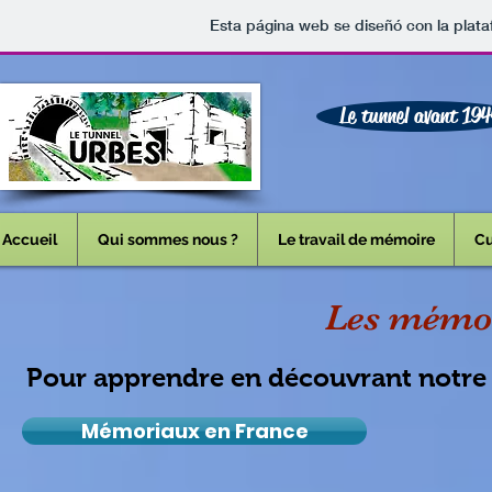
Esta página web se diseñó con la plat
Le tunnel avant 19
Accueil
Qui sommes nous ?
Le travail de mémoire
Cu
Les mémor
Pour apprendre en découvrant notre
Mémoriaux en France