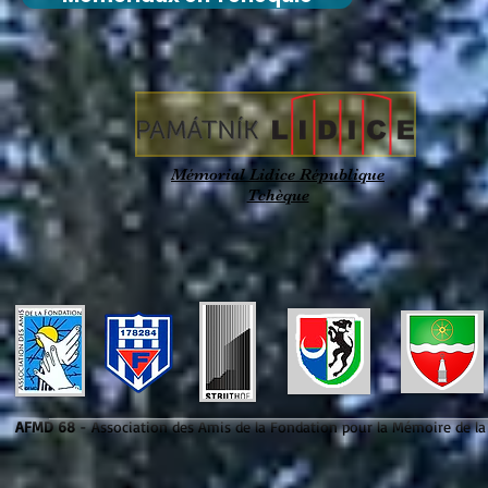
Mémorial Lidice République
Tc
hèque
AFMD 68
- Association des Amis de la Fondation pour la Mémoire de l