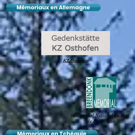
Mémoriaux en Allemagne
KZ Osthofen
Mémorial National du Fort
de Breendonk
Mémoriaux en Tchéquie